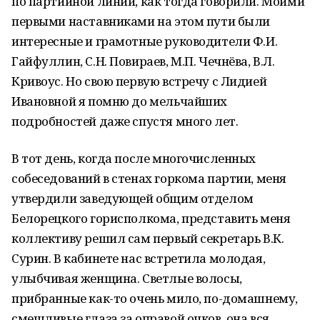
по партийной линии, как тогда говорили. Моими
первыми наставниками на этом пути были
интересные и грамотные руководители Ф.И.
Гайфуллин, С.Н. Повираев, М.П. Чечнёва, В.Л.
Кривоус. Но свою первую встречу с Лидией
Ивановной я помню до мельчайших
подробностей даже спустя много лет.
В тот день, когда после многочисленных
собеседований в стенах горкома партии, меня
утвердили заведующей общим отделом
Белорецкого горисполкома, представить меня
коллективу решил сам первый секретарь В.К.
Сурин. В кабинете нас встретила молодая,
улыбчивая женщина. Светлые волосы,
прибранные как-то очень мило, по-домашнему,
смешливые глаза за оправой очков, она вся