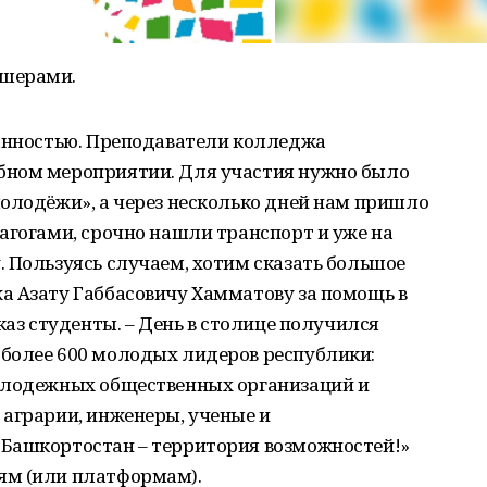
дшерами.
данностью. Преподаватели колледжа
бном мероприятии. Для участия нужно было
олодёжи», а через несколько дней нам пришло
агогами, срочно нашли транспорт и уже на
 Пользуясь случаем, хотим сказать большое
а Азату Габбасовичу Хамматову за помощь в
каз студенты. – День в столице получился
более 600 молодых лидеров республики:
олодежных общественных организаций и
 аграрии, инженеры, ученые и
Башкортостан – территория возможностей!»
ям (или платформам).