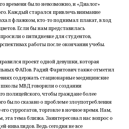
го времени было невозможно, и «Диалог»
го. Каждый старался привлечь внимание
ахал флажком, кто-то поднимал плакат, в ход
цветов. Если бы нам представилась
спросили о пятидневке для студентов,
ерспективах работы после окончания учебы.
равился проект одной девушки, которая
льных ФАПов. Радий Фаритович также отметил
еревнях содержать стационарные медицинские
 школы МВД говорили о создании
го полицейского, чтобы граждане более
ого было сказано о проблеме злоупотребления
его суррогатов, торговле в ночное время. Нам,
 эта тема близка. Заинтересовал нас вопрос о
й-инвалидов. Ведь сегодня не все