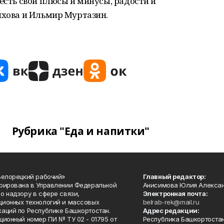
 есть свои плюсы и минусы, радости и
ихова и Ильмир Муртазин.
Рубрика "Еда и напитки"
Белорецкий рабочий»
Главный редактор:
рирована в Управлении Федеральной
Анисимова Юлия Алекса
о надзору в сфере связи,
Электронная почта:
ионных технологий и массовых
belrab-rek@mail.ru
аций по Республике Башкортостан.
Адрес редакции:
ционный номер ПИ № ТУ 02 - 01795 от
Республика Башкортостан