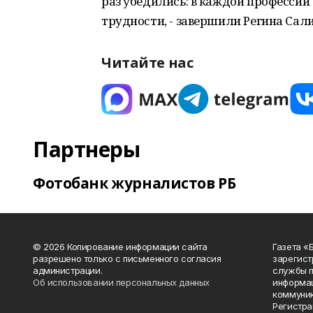
раз убедились: в каждой профессии
трудности, - завершили Регина Сал
Читайте нас
Партнеры
Фотобанк журналистов РБ
© 2026 Копирование информации сайта
Газета «
разрешено только с письменного согласия
зарегист
администрации.
службы п
Об использовании персональных данных
информац
коммуник
Регистра