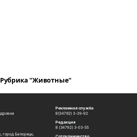
Рубрика "Животные"
Рекламная служба
ндровна
8(34792) 3-39-92
Редакция
8 (34792) 3-03-55
, город Белорецк,
Сотрудничество