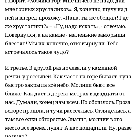
говорит: «Хозяйка гор! Мне ничего не надо, дай
мне горных хрусталиков». Я, конечно, шучу над
ней и вперед прохожу. «Папа, ты же обещал! Где
же хрусталики?» – «Ну, надо искать», - отвечаю.
Повернулся, а на камне - маленькие заморыши
блестят! Мы их, конечно, отковырнули. Тебе
встречалось такое чудо?
И третье. В другой раз ночевали у каменной
речки, у россыпей. Как часто на горе бывает, туча
быстро закрыла всё небо. Молнии бьют все
ближе. Как даст в дерево метрах в двадцати от
нас. Думали, конец нам всем. Но обошлось. Гроза
вскоре прошла, и тучи рассеялись. Огляделись, а
там все елки обгорелые. Значит, молнии в это
место все время лупят. А нас пощадили. Ну, разве
не чудо?