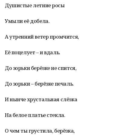
Душистые летние росы
Умыли её добела.
А утренний ветер промчится,
Её поцелует – и вдаль.
До зорьки берёзке не спится,
До зорьки – берёзке печаль.
И нынче хрустальная слёзка
На белое платье стекла.
О чем ты грустила, берёзка,