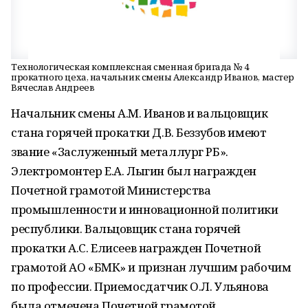
Технологическая комплексная сменная бригада № 4
прокатного цеха, начальник смены Александр Иванов, мастер
Вячеслав Андреев
Начальник смены А.М. Иванов и вальцовщик
стана горячей прокатки Д.В. Беззубов имеют
звание «Заслуженный металлург РБ».
Электромонтер Е.А. Лыгин был награжден
Почетной грамотой Министерства
промышленности и инновационной политики
республики. Вальцовщик стана горячей
прокатки А.С. Елисеев награжден Почетной
грамотой АО «БМК» и признан лучшим рабочим
по профессии. Приемосдатчик О.Л. Ульянова
была отмечена Почетной грамотой