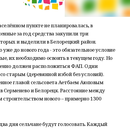
аселённом пункте не планировалась, в
енные за год средства закупили три
оторых и выделили в Белорецкий район.
 уже до нового года - это обязательное условие
ые, их необходимо освоить в текущем году. Но
менно должен расположиться ФАП. Одни
со старым (деревянной избой без условий).
нное главой сельсовета Аетбаем Аюповым
 в Серменево и Белорецк. Расстояние между
строительством нового – примерно 1300
два дня сельчане будут голосовать. Каждый