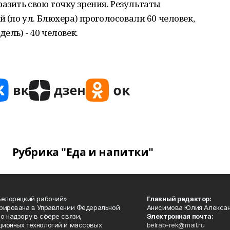
азить свою точку зрения. Результаты
й (по ул. Блюхера) проголосовали 60 человек,
ель) - 40 человек.
Рубрика "Еда и напитки"
Белорецкий рабочий»
Главный редактор:
рирована в Управлении Федеральной
Анисимова Юлия Алекса
о надзору в сфере связи,
Электронная почта:
ионных технологий и массовых
belrab-rek@mail.ru