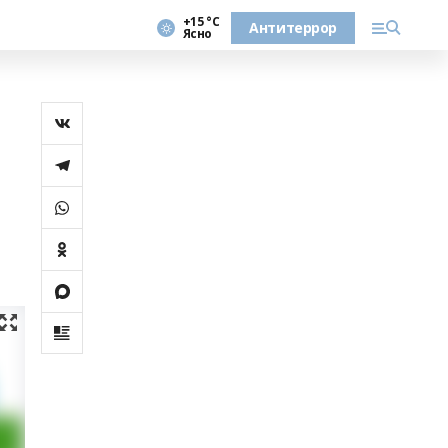
+15 °С
Антитеррор
Ясно
.