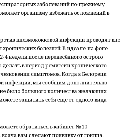
 респираторных заболеваний по-прежнему
омогает организму избежать осложнений в
против пневмококковой инфекции проводят вне
 хронических болезней. В идеале: на фоне
2-4 недели после перенесённого острого
 делать в период ремиссии хронического
чезновении симптомов. Когда в Белорецк
ой инфекции, мы сообщим дополнительно.
ы не было большого количества желающих
сможете защитить себя еще от одного вида
 можете обратиться в кабинет № 10
 врача вам сделают прививку от гриппа.