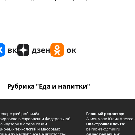
Рубрика "Еда и напитки"
Белорецкий рабочий»
Главный редактор:
рирована в Управлении Федеральной
Анисимова Юлия Алекса
о надзору в сфере связи,
Электронная почта:
ионных технологий и массовых
belrab-rek@mail.ru
аций по Республике Башкортостан.
Адрес редакции: