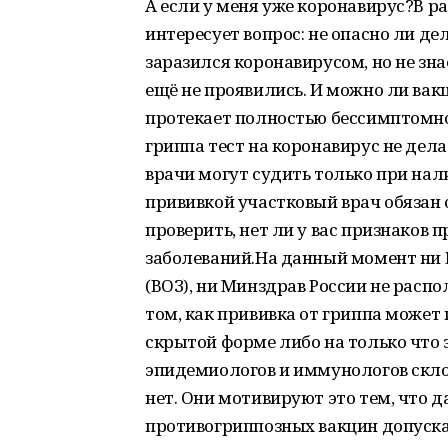
А если у меня уже коронавирус?В р
интересует вопрос: не опасно ли д
заразился коронавирусом, но не зн
ещё не проявились. И можно ли вакц
протекает полностью бессимптомно
гриппа тест на коронавирус не дела
врачи могут судить только при нал
прививкой участковый врач обязан 
проверить, нет ли у вас признаков 
заболеваний.На данный момент ни 
(ВОЗ), ни Минздрав России не рас
том, как прививка от гриппа может
скрытой форме либо на только что 
эпидемиологов и иммунологов склон
нет. Они мотивируют это тем, что 
противогриппозных вакцин допуска