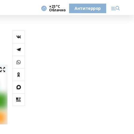
+23 °С
Антитеррор
Облачно