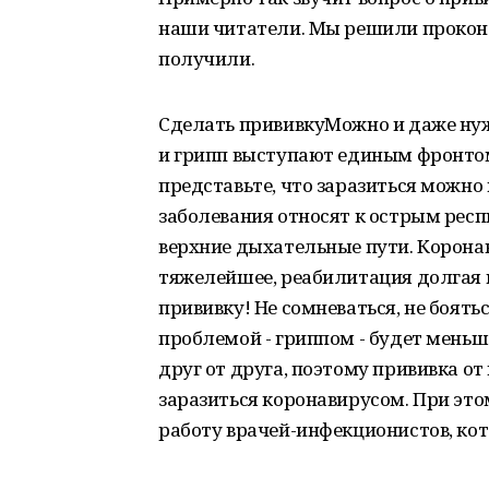
наши читатели. Мы решили проконсу
получили.
Сделать прививкуМожно и даже нужн
и грипп выступают единым фронтом.
представьте, что заразиться можно 
заболевания относят к острым рес
верхние дыхательные пути. Коронав
тяжелейшее, реабилитация долгая и
прививку! Не сомневаться, не боятьс
проблемой - гриппом - будет меньш
друг от друга, поэтому прививка о
заразиться коронавирусом. При это
работу врачей-инфекционистов, ко