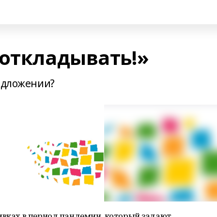
 откладывать!»
редложении?
ивках в период пандемии, который задают