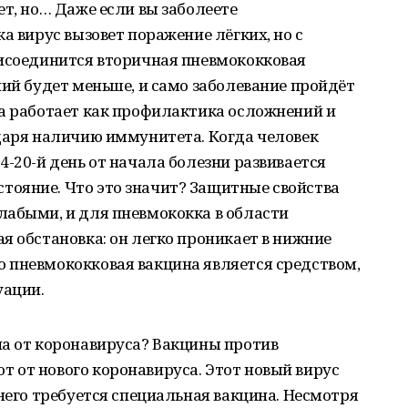
ет, но… Даже если вы заболеете
а вирус вызовет поражение лёгких, но с
рисоединится вторичная пневмококковая
ний будет меньше, и само заболевание пройдёт
ка работает как профилактика осложнений и
одаря наличию иммунитета. Когда человек
4-20-й день от начала болезни развивается
ояние. Что это значит? Защитные свойства
лабыми, и для пневмококка в области
я обстановка: он легко проникает в нижние
 пневмококковая вакцина является средством,
уации.
на от коронавируса? Вакцины против
 от нового коронавируса. Этот новый вирус
 него требуется специальная вакцина. Несмотря