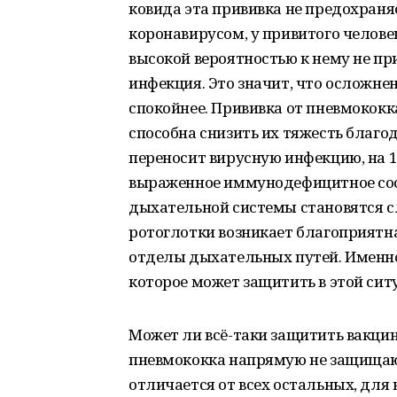
ковида эта прививка не предохраня
коронавирусом, у привитого человек
высокой вероятностью к нему не п
инфекция. Это значит, что осложне
спокойнее. Прививка от пневмокок
способна снизить их тяжесть благ
переносит вирусную инфекцию, на 1
выраженное иммунодефицитное сост
дыхательной системы становятся с
ротоглотки возникает благоприятна
отделы дыхательных путей. Именно
которое может защитить в этой сит
Может ли всё-таки защитить вакци
пневмококка напрямую не защищают
отличается от всех остальных, для