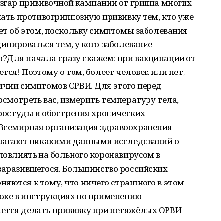
азгар прививочной кампании от гриппа многих
елать противогриппозную прививку тем, кто уже
ает об этом, поскольку симптомы заболевания
инироваться тем, у кого заболевание
?Для начала сразу скажем: при вакцинации от
ется! Поэтому о том, болеет человек или нет,
ичии симптомов ОРВИ. Для этого перед
осмотреть вас, измерить температуру тела,
простуды и обострения хронических
Всемирная организация здравоохранения
полагают никакими данными исследований о
 повлиять на больного коронавирусом в
заразившегося. Большинство российских
яются к тому, что ничего страшного в этом
даже в инструкциях по применению
ется делать прививку при нетяжёлых ОРВИ