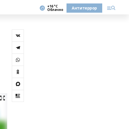
+16 °С
Антитеррор
Облачно