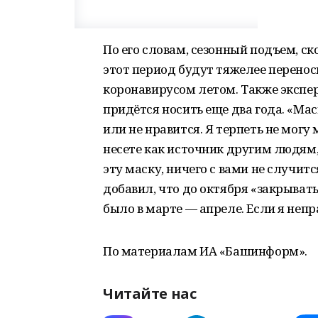
По его словам, сезонный подъем, ско
этот период будут тяжелее перенос
коронавирусом летом. Также экспе
придётся носить еще два года. «Ма
или не нравится. Я терпеть не могу 
несете как источник другим людям,
эту маску, ничего с вами не случит
добавил, что до октября «закрыватьс
было в марте — апреле. Если я непра
По материалам ИА «Башинформ».
Читайте нас