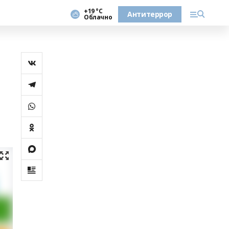
+19 °С
Антитеррор
Облачно