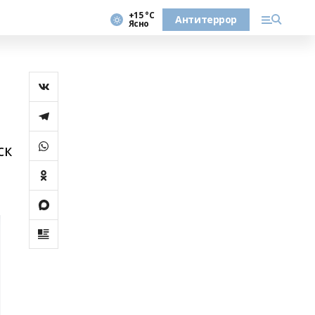
+15 °С
Антитеррор
Ясно
ск