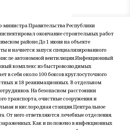
р-министра Правительства Республики
инспектировал окончание строительных работ
имском районе.До 1 июня на объекте
ты и начнется запуск специализированного
м числе автономной вентиляции.Инфекционный
ажный комплекс из быстровозводимых
т в себя около 100 боксов круглосуточного
естных и 18 реанимационных. В отдельном
отрудников. На безопасном расстоянии
го транспорта, очистные сооружения и
ельная и кислородная станция.Центральное
а. От него ответвляются лечебные отделения.
я зараженных. Как и положено в инфекционных