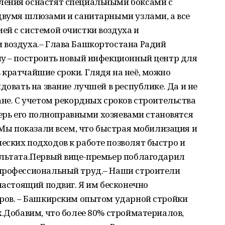
ления оснастят специальными боксами с
 двумя шлюзами и санитарными узлами, а все
ей с системой очистки воздуха и
 воздуха.– Глава Башкортостана Радий
чу – построить новый инфекционный центр для
кратчайшие сроки. Глядя на неё, можно
довать на звание лучшей в республике. Да и не
ане. С учетом рекордных сроков строительства
еперь его полноправными хозяевами становятся
– Мы показали всем, что быстрая мобилизация и
еских подходов к работе позволят быстро и
ультата.Первый вице-премьер поблагодарил
профессиональный труд.– Наши строители
 настоящий подвиг. Я им бесконечно
аров. – Башкирским опытом ударной стройки
х.Добавим, что более 80% стройматериалов,