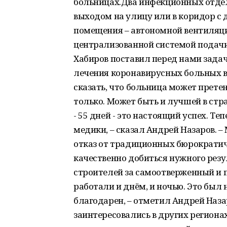
больницах.Два инфекционных отде
выходом на улицу или в коридор с
помещения – автономной вентиляци
централизованной системой подачи
Хабиров поставил перед нами зада
лечения коронавирусных больных в 
сказать, что больница может претен
только. Может быть и лучшей в стр
- 55 дней - это настоящий успех. Т
медики, – сказал Андрей Назаров. 
отказ от традиционных бюрократич
качественно добиться нужного рез
строителей за самоотверженный и 
работали и днём, и ночью. Это был
благодарен, – отметил Андрей Наз
заинтересовались в других региона