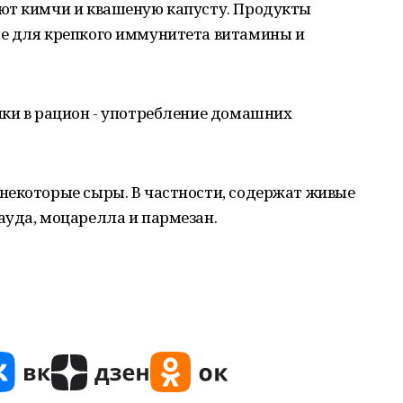
ют кимчи и квашеную капусту. Продукты
е для крепкого иммунитета витамины и
ики в рацион - употребление домашних
некоторые сыры. В частности, содержат живые
ауда, моцарелла и пармезан.