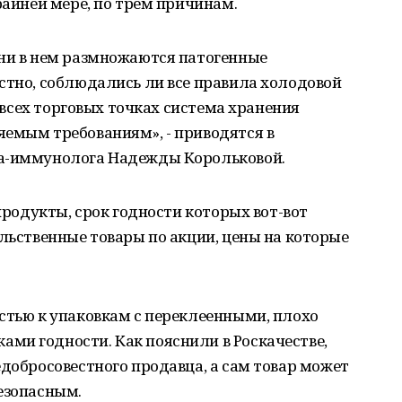
райней мере, по трем причинам.
ени в нем размножаются патогенные
стно, соблюдались ли все правила холодовой
о всех торговых точках система хранения
яемым требованиям», - приводятся в
га-иммунолога Надежды Корольковой.
 продукты, срок годности которых вот-вот
ольственные товары по акции, цены на которые
стью к упаковкам с переклеенными, плохо
ми годности. Как пояснили в Роскачестве,
едобросовестного продавца, а сам товар может
езопасным.