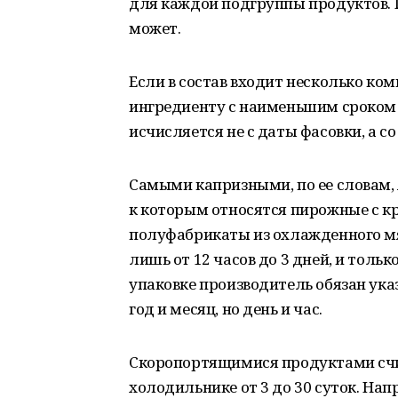
для каждой подгруппы продуктов. 
может.
Если в состав входит несколько ком
ингредиенту с наименьшим сроком х
исчисляется не с даты фасовки, а со
Самыми капризными, по ее словам,
к которым относятся пирожные с кр
полуфабрикаты из охлажденного мя
лишь от 12 часов до 3 дней, и толь
упаковке производитель обязан ука
год и месяц, но день и час.
Скоропортящимися продуктами счит
холодильнике от 3 до 30 суток. На