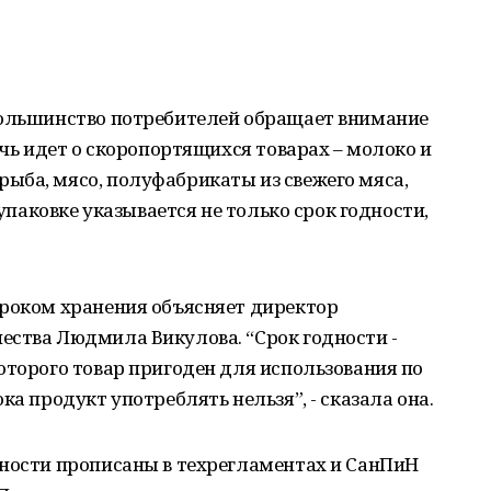
большинство потребителей обращает внимание
ечь идет о скоропортящихся товарах – молоко и
ыба, мясо, полуфабрикаты из свежего мяса,
 упаковке указывается не только срок годности,
сроком хранения объясняет директор
ества Людмила Викулова. “Срок годности -
оторого товар пригоден для использования по
ка продукт употреблять нельзя”, - сказала она.
дности прописаны в техрегламентах и СанПиН