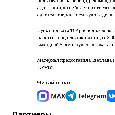
пользование на период, рекомендо
адаптации, но не более шести месяце
сдается получателем в учреждение
Пункт проката ТСР расположен по ад
работы: понедельник-пятница с 8.30 
выходной.Услуги пункта проката пр
Материал предоставила Светлана Г
«Семья».
Читайте нас
Партнеры