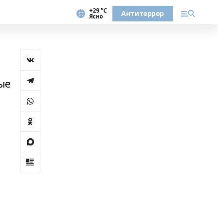
+29 °С
Антитеррор
Ясно
ые