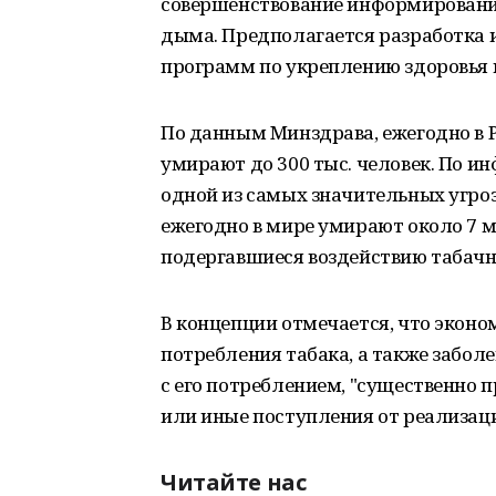
совершенствование информирования
дыма. Предполагается разработка 
программ по укреплению здоровья 
По данным Минздрава, ежегодно в Р
умирают до 300 тыс. человек. По и
одной из самых значительных угроз
ежегодно в мире умирают около 7 м
подергавшиеся воздействию табачн
В концепции отмечается, что экон
потребления табака, а также забол
с его потреблением, "существенно
или иные поступления от реализац
Читайте нас