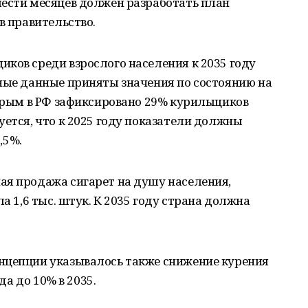
шести месяцев должен разработать план
в правительство.
ков среди взрослого населения к 2035 году
дные данные приняты значения по состоянию на
торым в РФ зафиксировано 29% курильщиков
уется, что к 2025 году показатели должны
,5%.
ая продажа сигарет на душу населения,
ла 1,6 тыс. штук. К 2035 году страна должна
нцепции указывалось также снижение курения
ода до 10% в 2035.