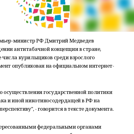
ремьер-министр РФ Дмитрий Медведев
ении антитабачной концепции в стране,
 числа курильщиков среди взрослого
умент опубликован на официальном интернет-
ю осуществления государственной политики
ка и иной никотиносодердащей в РФ на
ерспективу", - говорится в тексте документа.
нтересованными федеральными органами