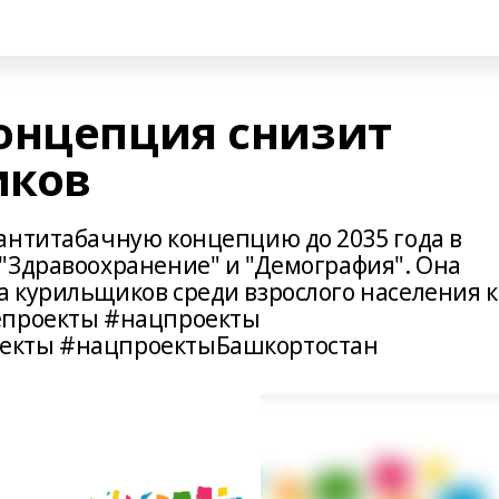
онцепция снизит
иков
антитабачную концепцию до 2035 года в
"Здравоохранение" и "Демография". Она
 курильщиков среди взрослого населения к
епроекты #нацпроекты
екты #нацпроектыБашкортостан