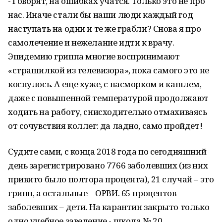
- Говорят, на ошибках учатся. Только это не про
нас. Иначе стали бы наши люди каждый год
наступать на одни и те же грабли? Снова я про
самолечение и нежелание идти к врачу.
Эпидемию гриппа многие воспринимают
«страшилкой из телевизора», пока самого это не
коснулось. А еще хуже, с насморком и кашлем,
даже с повышенной температурой продолжают
ходить на работу, снисходительно отмахиваясь
от сочувствия коллег: да ладно, само пройдет!
Судите сами, с конца 2018 года по сегодняшний
день зарегистрировано 7766 заболевших (из них
привито было полтора процента), 21 случай – это
грипп, а остальные – ОРВИ. 65 процентов
заболевших – дети. На карантин закрыто только
одно учебное заведение - школа № 20.