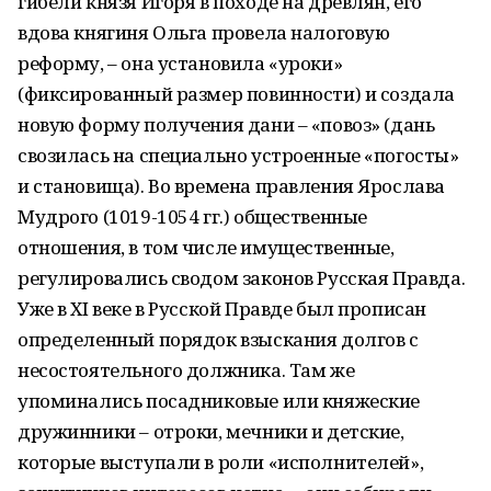
гибели князя Игоря в походе на древлян, его
вдова княгиня Ольга провела налоговую
реформу, – она установила «уроки»
(фиксированный размер повинности) и создала
новую форму получения дани – «повоз» (дань
свозилась на специально устроенные «погосты»
и становища). Во времена правления Ярослава
Мудрого (1019-1054 гг.) общественные
отношения, в том числе имущественные,
регулировались сводом законов Русская Правда.
Уже в ХI веке в Русской Правде был прописан
определенный порядок взыскания долгов с
несостоятельного должника. Там же
упоминались посадниковые или княжеские
дружинники – отроки, мечники и детские,
которые выступали в роли «исполнителей»,