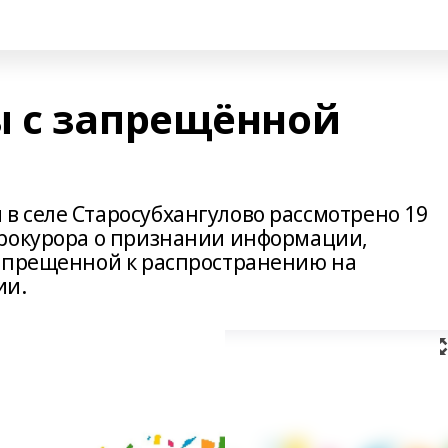
 с запрещённой
 селе Старосубхангулово рассмотрено 19
прокурора о признании информации,
запрещенной к распространению на
ии.