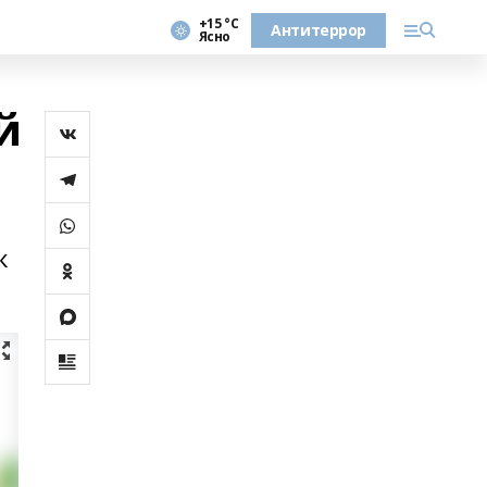
+15 °С
Антитеррор
Ясно
й
к