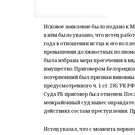
Исковое заявление было подано к 
в нём было указано, что истец рабо
года в отношении истца и его колл
превышении должностных полномоч
была избрана мера пресечения в ви
имущество. Приговором Белорецкого
потерпевший был признан виновным
предусмотренного ч. 1 ст. 285 УК 
Суда РБ приговор был отменен. Посл
межрайонный суд вынес оправдатель
действиях состава преступления. П
Истец указал, что с момента первог