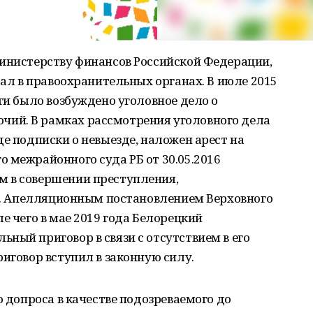
Министерству финансов Российской Федерации,
тал в правоохранительных органах. В июле 2015
еги было возбуждено уголовное дело о
ий. В рамках рассмотрения уголовного дела
де подписки о невыезде, наложен арест на
 межрайонного суда РБ от 30.05.2016
 в совершении преступления,
РФ. Апелляционным постановлением Верховного
е чего в мае 2019 года Белорецкий
ный приговор в связи с отсутствием в его
риговор вступил в законную силу.
о допроса в качестве подозреваемого до