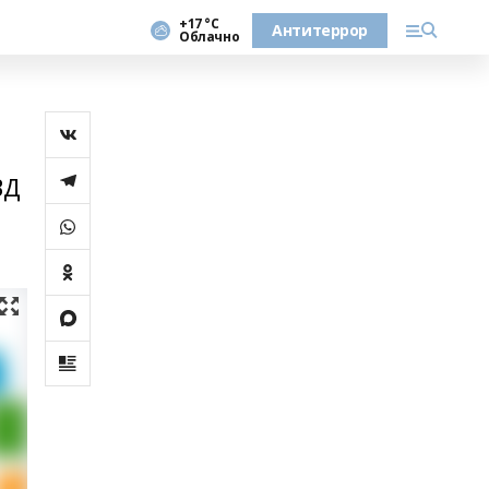
+17 °С
Антитеррор
Облачно
ВД