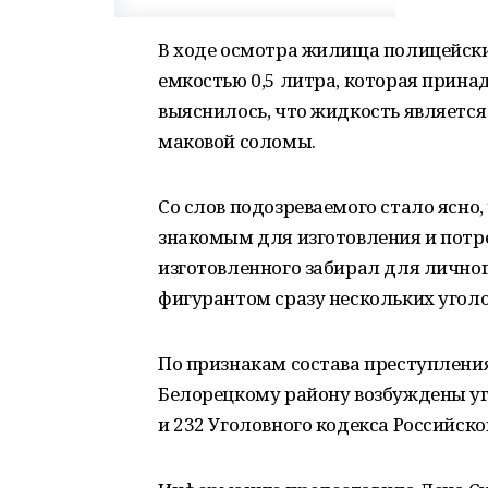
В ходе осмотра жилища полицейски
емкостью 0,5 литра, которая прин
выяснилось, что жидкость являетс
маковой соломы.
Со слов подозреваемого стало ясно
знакомым для изготовления и потре
изготовленного забирал для личног
фигурантом сразу нескольких угол
По признакам состава преступлени
Белорецкому району возбуждены уг
и 232 Уголовного кодекса Российск