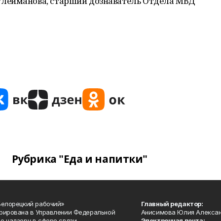
лейманова, старший дознаватель Отдела МВД
Рубрика "Еда и напитки"
Белорецкий рабочий»
Главный редактор:
рирована в Управлении Федеральной
Анисимова Юлия Алекса
о надзору в сфере связи,
Электронная почта: