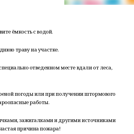
вите ёмкость с водой.
однюю траву на участке.
 специально отведенном месте вдали от леса,
етреной погоды или при получении штормового
ароопасные работы.
спичками, зажигалками и другими источниками
 частая причина пожара!