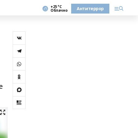
+25 °С
Антитеррор
Облачно
е