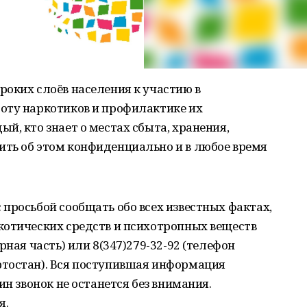
оких слоёв населения к участию в
оту наркотиков и профилактике их
й, кто знает о местах сбыта, хранения,
ть об этом конфиденциально и в любое время
просьбой сообщать обо всех известных фактах,
котических средств и психотропных веществ
рная часть) или 8(347)279-32-92 (телефон
тостан). Вся поступившая информация
ин звонок не останется без внимания.
я.