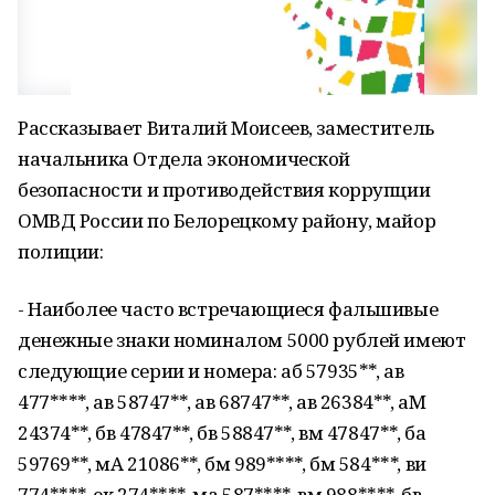
Рассказывает Виталий Моисеев, заместитель
начальника Отдела экономической
безопасности и противодействия коррупции
ОМВД России по Белорецкому району, майор
полиции:
- Наиболее часто встречающиеся фальшивые
денежные знаки номиналом 5000 рублей имеют
следующие серии и номера: аб 57935**, ав
477****, ав 58747**, ав 68747**, ав 26384**, аМ
24374**, бв 47847**, бв 58847**, вм 47847**, ба
59769**, мА 21086**, бм 989****, бм 584***, ви
774****, ек 274****, ма 587****, вм 988****, бв