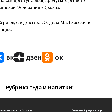
знакам преступления, предусмотренного
ссийской Федерации «Кража».
ердюк, следователь Отдела МВД России по
тиции.
Рубрика "Еда и напитки"
Белорецкий рабочий»
Главный редактор: