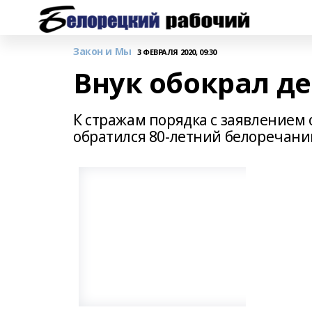
Закон и Мы
3 ФЕВРАЛЯ 2020, 09:30
Внук обокрал д
К стражам порядка с заявлением 
обратился 80-летний белоречани