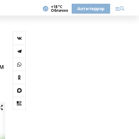
+18 °С
Антитеррор
Облачно
ом