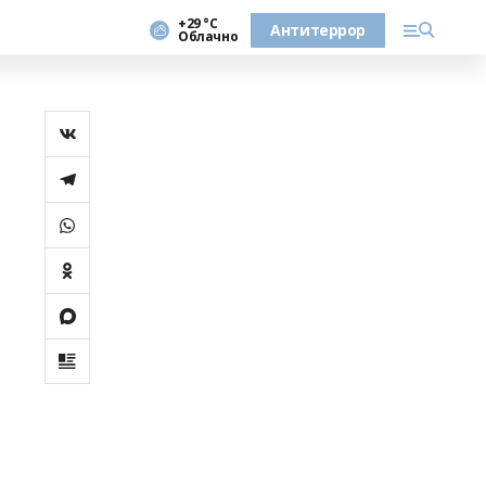
+29 °С
Антитеррор
Облачно