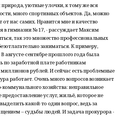
природа, уютные улочки, к тому же вся
сти, много спортивных объектов. Да, можно
т от нас самих. Нравится мне и качество
я в гимназии № 17, - рассуждает Максим
житься, так это множество профессиональных
езотлагательно заниматься. К примеру,
В августе-сентябре прошлого года была
ь по заработной плате работникам
7 миллионов рублей. И сейчас есть проблемные
ра работает. Очень много вопросов возникает
о-коммунального хозяйства: неправильное
 предоставление услуг, жильё, которое не
выделить какой-то один вопрос, ведь за
щением – судьбы людей. И задача прокурора -