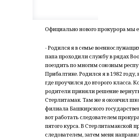
Официально нового прокурора мы е
- Родился я в семье военнослужащих
папа проходили службу в рядах Воо
поездить по многим союзным респуб
Прибалтике. Родился я в 1982 году,
где проучился до второго класса. К
родители приняли решение вернутьс
Стерлитамак. Там же я окончил шк
филиала Башкирского государственн
вот работать следователем прокура
пятого курса. В Стерлитамакской 
следователем, затем меня направил