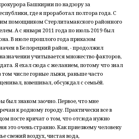
рокурора Башкирии по надзору за
публики, где я проработал полтора года. С
ршим помощником Стерлитамакского районного
елем. А с января 2011 года по июль 2019 был
на. В июле прошлого года приказом
начен в Белорецкий район, - продолжил
 назначении учитывается множество факторов,
дата. Я ехал сюда с желанием, потому что знал
в том числе горные лыжи, раньше часто
оценивал, взвешивал, обсуждал с семьёй.
 был знаком заочно. Первое, что мне
оречан к родному городу. Практически все в
дом посте кричат о том, что отсюда нужно
еня это очень странно. Как приезжему человеку
ье свежий воздух, чистая вода,