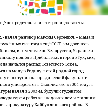
щё не представляли на страницах газеты.
, - начал разговор Максим Сергеевич. – Мама и
ружённых сил тогда ещё СССР, им довелось
ликам, в том числе по Белоруссии, Украине и
 в школу пошёл в Прибалтике, в городе Тукумсе,
огда начался распад Советского Союза,
я на малую Родину, в свой родной город
олу и поступил на юридический факультет
ого университета. Окончил его в 2004 году, а
туры начал в 2003-м, будучи студентом
прокуратуре я работал следователем и старшим
и в прокуратуру Хайбуллинского района. В