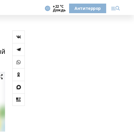
+22 °С
Антитеррор
Дождь
ий