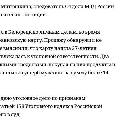
а Митюшкина, следователь Отдела МВД России
лейтенант юстиции.
л в Белорецк по личным делам, во время
 банковскую карту. Пропажу обнаружил не
ие выяснили, что карту нашла 27-летняя
ивлекалась к уголовной ответственности. Два
жными средствами, покупая на них продукты и
риальный ущерб мужчине на сумму более 14
дено уголовное дело по признакам
атьей 158 Уголовного кодекса Российской
о в суд.