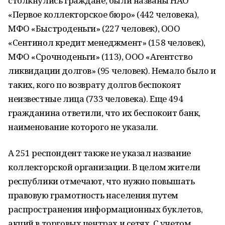
столкнулись граждане, были названы НАО
«Первое коллекторское бюро» (442 человека),
МФО «Быстроденьги» (227 человек), ООО
«Сентинол кредит менеджмент» (158 человек),
МФО «Срочноденьги» (113), ООО «Агентство
ликвидации долгов» (95 человек). Немало было и
таких, кого по возврату долгов беспокоят
неизвестные лица (733 человека). Еще 494
гражданина ответили, что их беспокоит банк,
наименование которого не указали.
А 251 респондент также не указал название
коллекторской организации. В целом жители
республики отмечают, что нужно повышать
правовую грамотность населения путем
распространения информационных буклетов,
акций в торговых центрах и сетях. С учетом