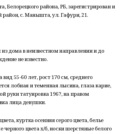
та, Белорецкого района, РБ, зарегистрирован и
 район, с. Манышта, ул. Гафури, 21.
л из дома в неизвестном направлении и до
дение не известно.
вид 55-60 лет, рост 170 см, среднего
тся лобная и теменная лысина, глаза карие,
вой руки татуировка 196?, на правом
вка лица девушки.
вета, куртка осенняя серого цвета, белье
е черного цвета х/б, носки шерстяные белого