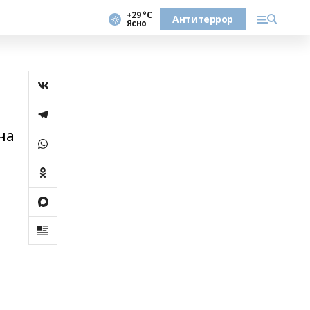
+29 °С
Антитеррор
Ясно
ча