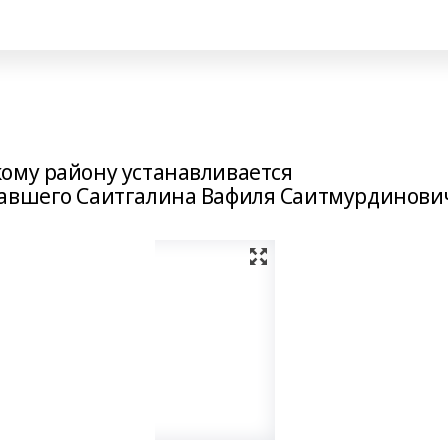
и
ому району устанавливается
павшего Саитгалина Вафиля Саитмурдинови