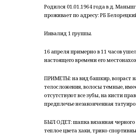
Родился 01.01.1964 года в д. Маныш
проживает по адресу: РБ Белорецкий
Инвалид 1 группы.
16 апреля примерно в 11 часов уше
настоящего времени его местонахож
ПРИМЕТЫ: на вид башкир, возраст на 
телосложения, волосы темные, имее
отсутствуют все зубы, на кисти пра
предплечье незаконченная татуиро
БЫЛ ОДЕТ: шапка вязанная черного ц
теплое цвета хаки, трико спортивны