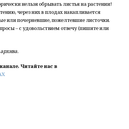
рически нельзя обрывать листья на растении!
ению, через них в плодах накапливается
ные или почерневшие, пожелтевшие листочки.
опросы – с удовольствием отвечу (пишите или
архива.
канале. Читайте нас в
AX