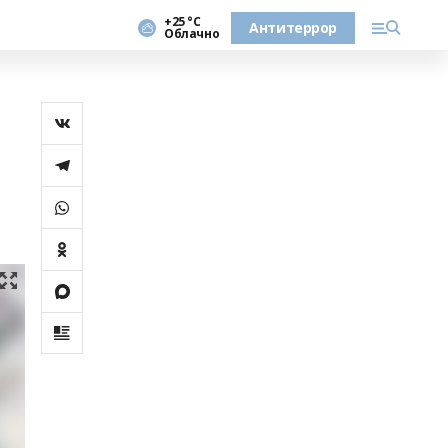
+25 °С
Антитеррор
Облачно