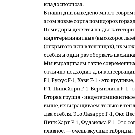
кладоспориоза.
В наши дни выведено много совреме
этом новые сорта помидоров горазд
Помидоры делятся на две категори
индетерминантные (высокорослые).
(открытого или в теплицах), их мож
стебля и один раз оборвать пасынк
Мы выращиваем такие современные 
отлично подходит для консервации),
F1, Руфус F-1, Хэви F-1 - это крупн
F-1, Пинк Хорн F-1, Вермилион F-1 -
Вторая группа - индетерминантные 
выше, их выращиваем только в теп
два стебля. Это Лазарро F-1, Окс Десе
Пинк Харт F-1, Фудзияма F-1. Это с
главное, — очень вкусные гибриды.