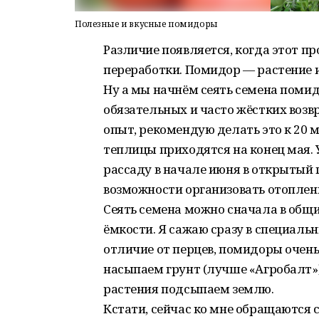
Полезные и вкусные помидоры
Различие появляется, когда этот пр
переработки. Помидор — растение и
Ну а мы начнём сеять семена помид
обязательных и часто жёстких возвр
опыт, рекомендую делать это к 20 
теплицы приходятся на конец мая.
рассаду в начале июня в открытый 
возможности организовать отоплени
Сеять семена можно сначала в общи
ёмкости. Я сажаю сразу в специаль
отличие от перцев, помидоры очень
насыпаем грунт (лучше «Агробалт»)
растения подсыпаем землю.
Кстати, сейчас ко мне обращаются 