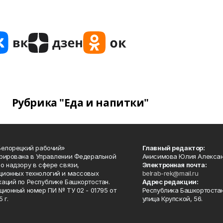
Рубрика "Еда и напитки"
Белорецкий рабочий»
Главный редактор:
рирована в Управлении Федеральной
Анисимова Юлия Алекса
о надзору в сфере связи,
Электронная почта:
ионных технологий и массовых
belrab-rek@mail.ru
аций по Республике Башкортостан.
Адрес редакции:
ционный номер ПИ № ТУ 02 - 01795 от
Республика Башкортостан
 г.
улица Крупской, 56.