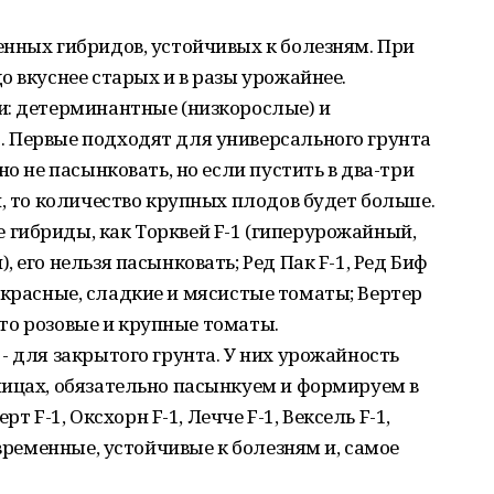
нных гибридов, устойчивых к болезням. При
о вкуснее старых и в разы урожайнее.
и: детерминантные (низкорослые) и
 Первые подходят для универсального грунта
но не пасынковать, но если пустить в два-три
и, то количество крупных плодов будет больше.
гибриды, как Торквей F-1 (гиперурожайный,
 его нельзя пасынковать; Ред Пак F-1, Ред Биф
ые, красные, сладкие и мясистые томаты; Вертер
 это розовые и крупные томаты.
- для закрытого грунта. У них урожайность
лицах, обязательно пасынкуем и формируем в
рт F-1, Оксхорн F-1, Лечче F-1, Вексель F-1,
овременные, устойчивые к болезням и, самое