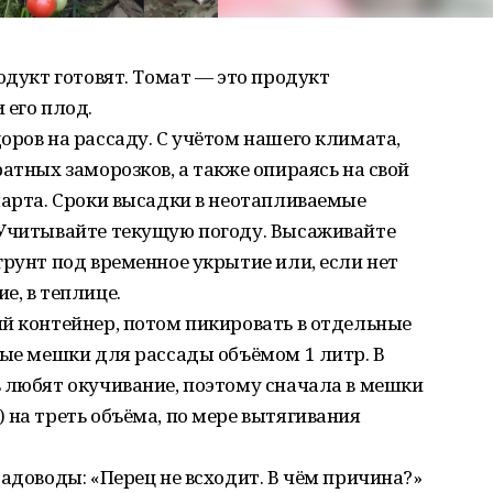
одукт готовят. Томат — это продукт
 его плод.
оров на рассаду. С учётом нашего климата,
атных заморозков, а также опираясь на свой
марта. Сроки высадки в неотапливаемые
 Учитывайте текущую погоду. Высаживайте
грунт под временное укрытие или, если нет
е, в теплице.
й контейнер, потом пикировать в отдельные
ные мешки для рассады объёмом 1 литр. В
 любят окучивание, поэтому сначала в мешки
 на треть объёма, по мере вытягивания
садоводы: «Перец не всходит. В чём причина?»