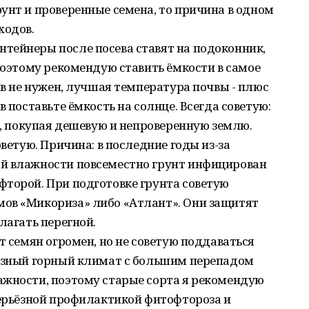
унт и проверенные семена, то причина в одном
ходов.
тейнеры после посева ставят на подоконник,
 Поэтому рекомендую ставить ёмкости в самое
ов не нужен, лучшая температура почвы - плюс
в поставьте ёмкость на солнце. Всегда советую:
те, покупая дешевую и непроверенную землю.
оветую. Причина: в последние годы из-за
й влажности повсеместно грунт инфицирован
фторой. При подготовке грунта советую
ов «Микориза» либо «Атлант». Они защитят
лагать перегной.
т семян огромен, но не советую поддаваться
разный горный климат с большим перепадом
ажности, поэтому старые сорта я рекомендую
серьёзной профилактикой фитофтороза и