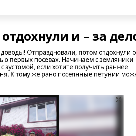
отдохнули и – за дел
адоводы! Отпраздновали, потом отдохнули о
ь о первых посевах. Начинаем с земляники
с эустомой, если хотите получить раннее
юня. К тому же рано посеянные петунии мож