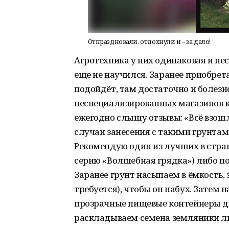
Отпраздновали, отдохнули и – за дело!
Агротехника у них одинаковая и нес
еще не научился. Заранее приобрета
подойдёт, там достаточно и болезне
неспециализированных магазинов к
ежегодно слышу отзывы: «Всё взошл
случаи занесения с такими грунтами
Рекомендую один из лучших в стра
серию «Волшебная грядка») либо п
Заранее грунт насыпаем в ёмкость, 
требуется), чтобы он набух. Затем 
прозрачные пищевые контейнеры д
раскладываем семена земляники ли