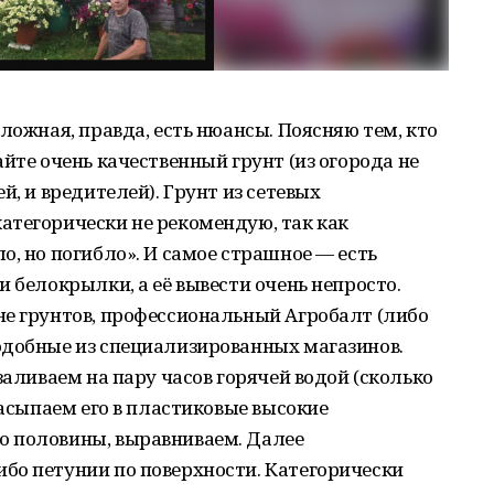
ложная, правда, есть нюансы. Поясняю тем, кто
йте очень качественный грунт (из огорода не
й, и вредителей). Грунт из сетевых
атегорически не рекомендую, так как
о, но погибло». И самое страшное — есть
 белокрылки, а её вывести очень непросто.
не грунтов, профессиональный Агробалт (либо
одобные из специализированных магазинов.
заливаем на пару часов горячей водой (сколько
насыпаем его в пластиковые высокие
о половины, выравниваем. Далее
бо петунии по поверхности. Категорически