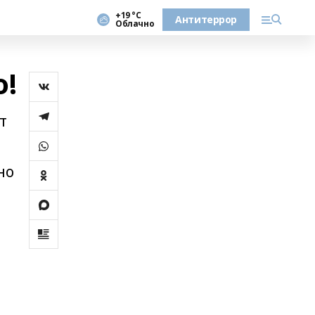
+19 °С
Антитеррор
Облачно
о!
т
но