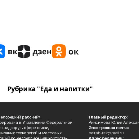
Рубрика "Еда и напитки"
Белорецкий рабочий»
Главный редактор:
рирована в Управлении Федеральной
Анисимова Юлия Алекса
о надзору в сфере связи,
Электронная почта:
ионных технологий и массовых
belrab-rek@mail.ru
аций по Республике Башкортостан.
Адрес редакции: