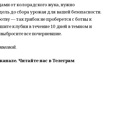
дами от колорадского жука, нужно
дель до сбора урожая для вашей безопасности.
отву — так грибок не проберется с ботвы к
шите клубни в течение 10 дней в темном и
выбросите все почерневшие.
имовой.
канале. Читайте нас в Телеграм