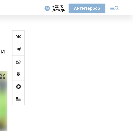
+22 °С
Антитеррор
Дождь
ии