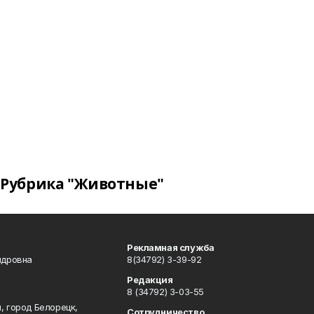
Рубрика "Животные"
Рекламная служба
ндровна
8(34792) 3-39-92
Редакция
8 (34792) 3-03-55
, город Белорецк,
Сотрудничество