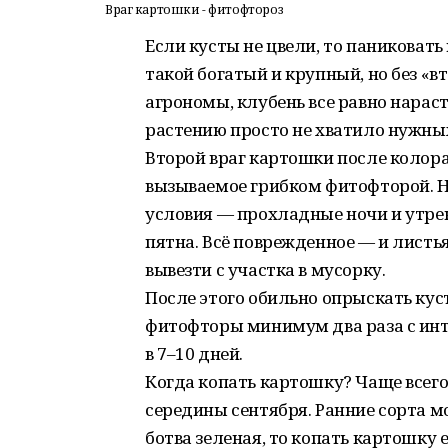
Враг картошки - фитофтороз
Если кусты не цвели, то паниковать 
такой богатый и крупный, но без «в
агрономы, клубень все равно нараст
растению просто не хватило нужных
Второй враг картошки после колора
вызываемое грибком фитофторой. Н
условия — прохладные ночи и утрен
пятна. Всё поврежденное — и листья
вывезти с участка в мусорку.
После этого обильно опрыскать ку
фитофторы минимум два раза с ин
в 7–10 дней.
Когда копать картошку? Чаще всего
середины сентября. Ранние сорта мо
ботва зеленая, то копать картошку 