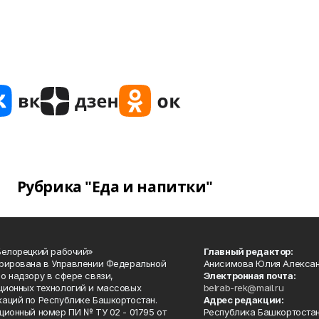
Рубрика "Еда и напитки"
Белорецкий рабочий»
Главный редактор:
рирована в Управлении Федеральной
Анисимова Юлия Алекса
о надзору в сфере связи,
Электронная почта:
ионных технологий и массовых
belrab-rek@mail.ru
аций по Республике Башкортостан.
Адрес редакции:
ционный номер ПИ № ТУ 02 - 01795 от
Республика Башкортостан