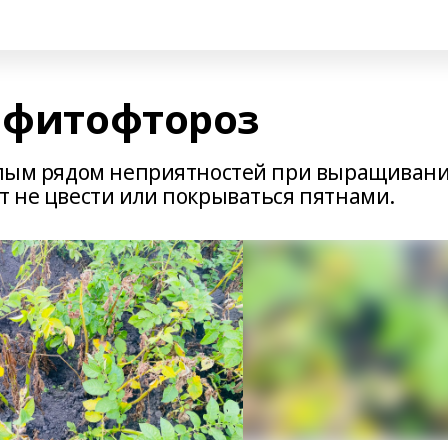
- фитофтороз
целым рядом неприятностей при выращиван
т не цвести или покрываться пятнами.