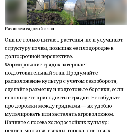
Начинаем садовый сезон
Они не только питают растения, но и улучшают
структуру почвы, повышая ее плодородие в
долгосрочной перспективе.
Формирование грядок завершает
подготовительный этап. Продумайте
расположение культур с учетом севооборота,
сделайте разметку и подготовьте бортики, если
используете приподнятые грядки. Не забудьте
про дорожки между грядками — их удобно
мульчировать или застелать агроволокном.
Начните с посева холодостойких культур:
редиса, моркови, свёклы, гороха, листовых