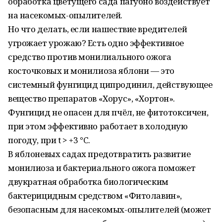
обработка цветущего сада пагубно воздействует
на насекомых-опылителей.
Но что делать, если нашествие вредителей
угрожает урожаю? Есть одно эффективное
средство против монилиального ожога
косточковых и монилиоза яблони — это
системный фунгицид ципродинил, действующее
вещество препаратов «Хорус», «Хортон».
Фунгицид не опасен для пчёл, не фитотоксичен,
при этом эффективно работает в холодную
погоду, при t > +3 °C.
В яблоневых садах предотвратить развитие
монилиоза и бактериального ожога поможет
двукратная обработка биологическим
бактерицидным средством «Фитолавин»,
безопасным для насекомых-опылителей (может