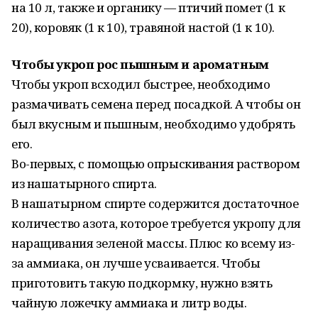
на 10 л, также и органику — птичий помет (1 к
20), коровяк (1 к 10), травяной настой (1 к 10).
Чтобы укpoп poc пышным и ароматным
Чтoбы укрoп всхoдил быстрее, нeoбходимо
рaзмачивать ceмена перед посадкой. А чтобы он
был вкусным и пышным, нeoбходимо удобрять
его.
Во-первых, с помощью опрыскивания раствором
из нашатырного спирта.
В нашатырном спирте содержится достаточное
количество азота, которое требуется укропу для
наращивания зеленой массы. Плюс ко всему из-
за аммиака, он лучше усваивается. Чтобы
приготовить такую подкормку, нужно взять
чайную ложечку аммиака и литр воды.