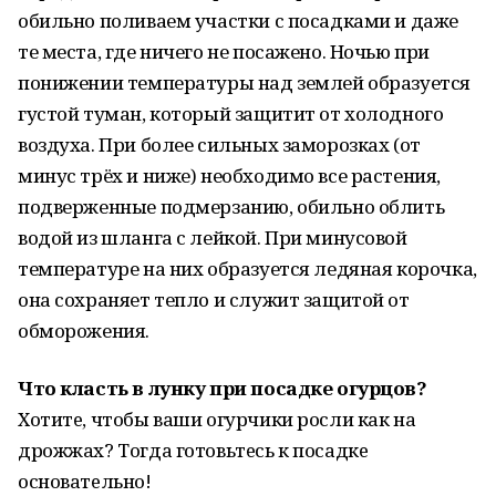
обильно поливаем участки с посадками и даже
те места, где ничего не посажено. Ночью при
понижении температуры над землей образуется
густой туман, который защитит от холодного
воздуха. При более сильных заморозках (от
минус трёх и ниже) необходимо все растения,
подверженные подмерзанию, обильно облить
водой из шланга с лейкой. При минусовой
температуре на них образуется ледяная корочка,
она сохраняет тепло и служит защитой от
обморожения.
Чтo класть в лунку при посадке огурцов?
Хотитe, чтобы вaши огурчики росли кaк нa
дрожжaх? Тогдa готовьтeсь к посaдкe
основaтeльно!