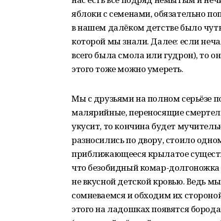
яблоки с семенами, обязательно по
в нашем далёком детстве было чуть
которой мы знали. Далее: если неча
всего была смола или гудрон), то он
этого тоже можно умереть.
Мы с друзьями на полном серьёзе п
малярийные, переносящие смертель
укусит, то кончина будет мучитель
разносились по двору, стоило одном
приближающееся крылатое существо
что безобидный комар-долгоножка п
не вкусной детской кровью. Ведь мы
сомневаемся и обходим их стороной
этого на ладошках появятся борода