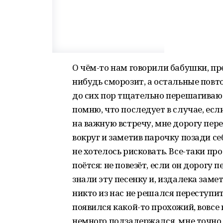
О чём-то нам говорили бабушки, пр
нибудь сморозит, а остальные по
до сих пор тщательно перешагиваю 
помню, что последует в случае, есл
на важную встречу, мне дорогу пер
вокруг и заметив парочку позади се
не хотелось рисковать. Все-таки пр
поётся: не повезёт, если он дорогу
знали эту песенку и, издалека заме
никто из нас не решался переступит
появился какой-то прохожий, вовсе 
немного подзадержался, мне точно 