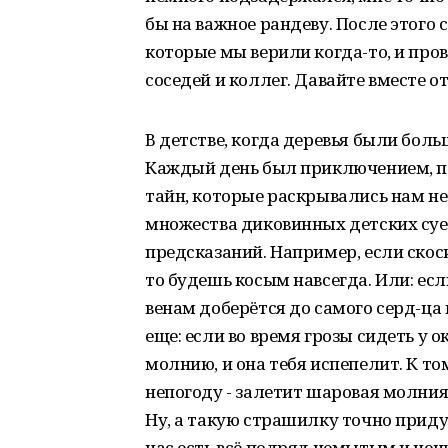
бы на важное рандеву. После этого 
которые мы верили когда-то, и про
соседей и коллег. Давайте вместе 
В детстве, когда деревья были бол
Каждый день был приключением, по
тайн, которые раскрывались нам не
множества диковинных детских суе
предсказаний. Например, если скосит
то будешь косым навсегда. Или: если
венам доберётся до самого серд-ца и
еще: если во время грозы сидеть у 
молнию, и она тебя испепелит. К то
непогоду - залетит шаровая молния
Ну, а такую страшилку точно прид
нас есть всё подряд немытым и неч