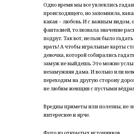
Одно время мы все увлеклись гадан
происходящего, но запомнила, какая
какая – любовь. И с важным видом
фантазией, толковала значение рас
подруг. Так вот, нельзя было гадат
врать! А чтобы игральные карты ст
девочка, которой собирались гадать.
замуж не выйдешь. Это можно услыш
незамужняя дама. И вольно или нев
переходим на другую сторону дорог
не любим женщин с пустыми вёдрами
Вредны приметы или полезны, не зн
интереснее и ярче.
Фото из открытых источников