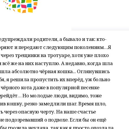
едупреждали родители, а бывало и так: кто-
вторяют и передают следующим поколениям…Я
через трещинки на тротуаре, хотя уже плохо
и всё же на них наступлю. А недавно, когда шла
ешла абсолютно чёрная кошка... Оглянувшись
бя, я решила пропустить их вперёд, уж больно
о чёрного кота даже в популярной песенке
 перейдёт… Но молодые люди, видимо, тоже
тив кошку, резко замедлили шаг. Время шло,
ь через опасную черту. На наше счастье
не подозревавший о подвохе. Если бы он ещё
бы грозила неудача, так как я просто опоздала