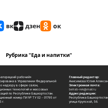
Рубрика "Еда и напитки"
Белорецкий рабочий»
Главный редактор:
рирована в Управлении Федеральной
Анисимова Юлия Алекса
о надзору в сфере связи,
Электронная почта:
ионных технологий и массовых
belrab-rek@mail.ru
аций по Республике Башкортостан.
Адрес редакции:
ционный номер ПИ № ТУ 02 - 01795 от
Республика Башкортостан
 г.
улица Крупской, 56.