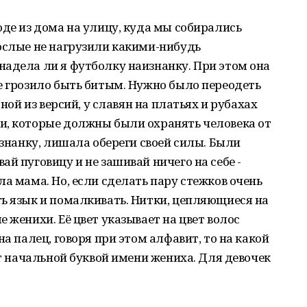
оде из дома на улицу, куда мы собирались
ослые не нагрузили какими-нибудь
адела ли я футболку наизнанку. При этом она
е грозило быть битым. Нужно было переодеть
дной из версий, у славян на платьях и рубахах
и, которые должны были охранять человека от
изнанку, лишала обереги своей силы. Были
й пуговицу и не зашивай ничего на себе -
а мама. Но, если сделать пару стежков очень
ь язык и помалкивать. Нитки, цепляющиеся на
 женихи. Её цвет указывает на цвет волос
на палец, говоря при этом алфавит, то на какой
ет начальной буквой имени жениха. Для девочек