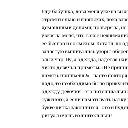
Ещё бабушка, ловя меня уже на вых
стремительно и впопыхах, пока взр
домашними делами, проверяла, не н
уверяла меня, что такое невнимани
её быстро и со смехом. Кстати, по о
зачастую вышивались узоры-оберег
злых чар. Ну, а одежда, надетая на
чисто девичьи приметы. «Не пришива
память пришьёшь!» - часто повторял
надо, то необходимо было прикусит
одежду девочки - это потенциальные
суженого, а если наматывать натку 
букве нитка закончится - это и буд
ритуал очень волнительный!