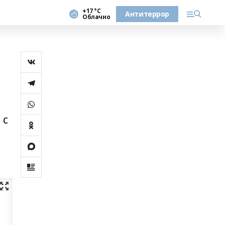
+17 °С
Антитеррор
Облачно
 с