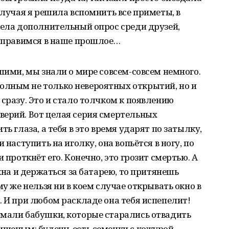
случая я решила вспомнить все приметы, в
вела дополнительный опрос среди друзей,
отправимся в наше прошлое…
ьшими, мы знали о мире совсем-совсем немного.
лным не только невероятных открытий, но и
 сразу. Это и стало толчком к появлению
верий. Вот целая серия смертельных
ь глаза, а тебя в это время ударят по затылку,
 наступить на иголку, она вопьётся в ногу, по
 проткнёт его. Конечно, это грозит смертью. А
окна и держаться за батарею, то притянешь
му же нельзя ни в коем случае открывать окно в
. И при любом раскладе она тебя испепелит!
умали бабушки, которые старались отвадить
ищеным: будешь есть семечки с кожурой,