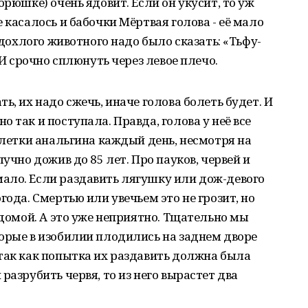
брюшке) очень ядовит. Если он укусит, то уж
 касалось и бабочки Мёртвая голова - её мало
 дохлого животного надо было сказать: «Тьфу-
 И срочно сплюнуть через левое плечо.
ь, их надо сжечь, иначе голова болеть будет. И
 так и поступала. Правда, голова у неё все
аблетки анальгина каждый день, несмотря на
лучно дожив до 85 лет. Про пауков, червей и
ало. Если раздавить лягушку или дож-девого
года. Смертью или увечьем это не грозит, но
 домой. А это уже неприятно. Тщательно мы
орые в изобилии плодились на заднем дворе
так как попытка их раздавить должна была
разрубить червя, то из него вырастет два