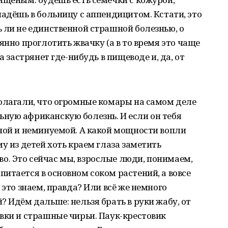
падёшь в больницу с аппендицитом. Кстати, это
 ли не единственной страшной болезнью, о
янно проглотить жвачку (а в то время это чаще
а застрянет где-нибудь в пищеводе и, да, от
олагали, что огромные комары на самом деле
ную африканскую болезнь. И если он тебя
ной и неминуемой. А какой мощности вопли
у из детей хоть краем глаза заметить
. Это сейчас мы, взрослые люди, понимаем,
итается в основном соком растений, а вовсе
 это знаем, правда? Или всё же немного
? Идём дальше: нельзя брать в руки жабу, от
вки и страшные чирьи. Паук-крестовик