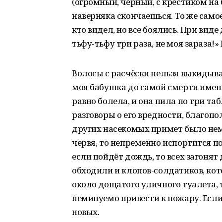
(огромный, чёрный, с крестиком на 
наверняка скончаешься. То же самое
кто видел, но все боялись. При виде
тьфу-тьфу три раза, не моя зараза!»
Волосы с расчёски нельзя выкидыват
моя бабушка до самой смерти именно
равно болела, и она пила по три т
разговоры о его вредности, благопо
других насекомых примет было нем
червя, то непременно испортится по
если пойдёт дождь, то всех загонят
обходили и клопов-солдатиков, кот
около дощатого уличного туалета, 
неминуемо привести к пожару. Если 
новых.