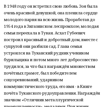
В 1948 году он встретил свою любовь. Зоя была
очень красивой девушкой, она пленила сердце
молодого парня на всю жизнь. Проработав до
1954 года в Зигазинском леспромхозе, молодая
семья переехала в Тукан. Асхат Губеевич
построил красивый и добротный дом, вместе с
супругой они разбили сад. Глава семьи
устроился на Туканский рудник учеником
бурильщика и потом много лет добросовестно
трудился, за что был награждён множеством
почётных грамот, был победителем
соцсоревнований, ударником
коммунистического труда, его имя - в Книге
почёта Туканского рудоуправления. Награждён
значком «Отличник металлургической
промышленности», медалями. При жизни