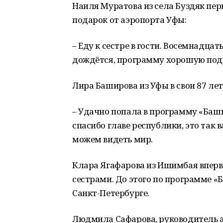
Наиля Муратова из села Буздяк пер
подарок от аэропорта Уфы:
– Еду к сестре в гости. Восемнадцат
дождётся, программу хорошую под
Лира Баширова из Уфы в свои 87 лет
– Удачно попала в программу «Башк
спасибо главе республики, это так 
можем видеть мир.
Клара Ягафарова из Ишимбая впервы
сестрами. До этого по программе «
Санкт-Петербурге.
Людмила Сафарова, руководитель а