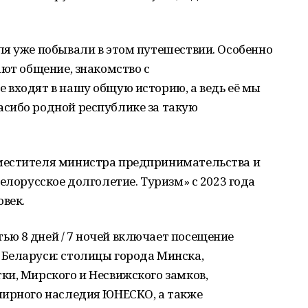
ля уже побывали в этом путешествии. Особенно
ают общение, знакомство с
 входят в нашу общую историю, а ведь её мы
сибо родной республике за такую
местителя министра предпринимательства и
елорусское долголетие. Туризм» с 2023 года
овек.
ю 8 дней / 7 ночей включает посещение
Беларуси: столицы города Минска,
и, Мирского и Несвижского замков,
мирного наследия ЮНЕСКО, а также