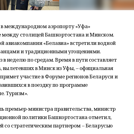
, в международном аэропорту «Уфа»
е между столицей Башкортостана и Минском.
й авиакомпании «Белавиа» встретили водной
, танцами и традиционными угощениями.
 в неделю по средам. Время в пути составляет
в, вылетевших в Минск из Уфы, – официальная
примет участие в Форуме регионов Беларуси и
равившихся в поездку по программе
е. Туризм».
ль премьер-министра правительства, министр
иционной политики Башкортостана отметил,
ей со стратегическим партнером – Беларусью