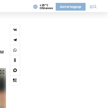
+29 °С
Антитеррор
Облачно
ым