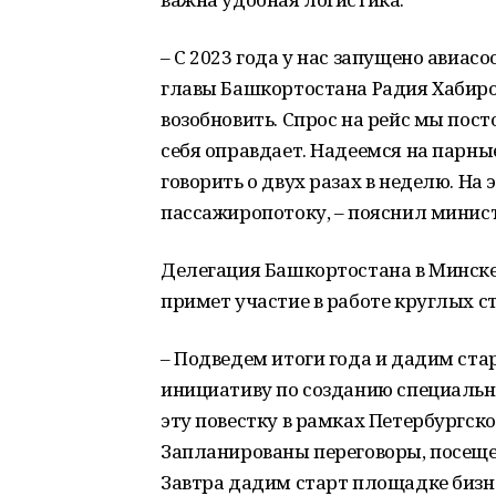
– С 2023 года у нас запущено авиа
главы Башкортостана Радия Хабиров
возобновить. Спрос на рейс мы пос
себя оправдает. Надеемся на парн
говорить о двух разах в неделю. На 
пассажиропотоку, – пояснил минист
Делегация Башкортостана в Минске
примет участие в работе круглых ст
– Подведем итоги года и дадим ст
инициативу по созданию специальн
эту повестку в рамках Петербургс
Запланированы переговоры, посеще
Завтра дадим старт площадке бизн