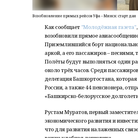
Возобновление прямых рейсов Уфа – Минск: старт дан
Как сообщает
"Молодёжная газета"
возобновили прямое авиасообщени
Приземлившийся борт национально
аркой, а его пассажиров – песнями
Полёты будут выполняться один раз
около трёх часов. Среди пассажиро
делегация Башкортостана, которая 
России, а также 44 пенсионера, отп
«Башкирско-белорусское долголети
Рустам Муратов, первый заместите
экономического развития и инвест
что для развития налаженных связ
важна удобная логистика.