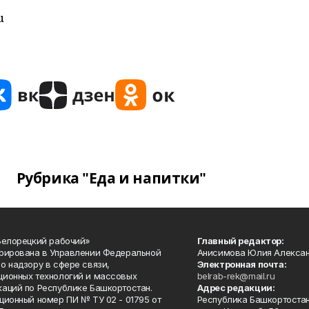
u
Рубрика "Еда и напитки"
Белорецкий рабочий»
Главный редактор:
рирована в Управлении Федеральной
Анисимова Юлия Алекса
о надзору в сфере связи,
Электронная почта:
ионных технологий и массовых
belrab-rek@mail.ru
аций по Республике Башкортостан.
Адрес редакции:
ционный номер ПИ № ТУ 02 - 01795 от
Республика Башкортостан