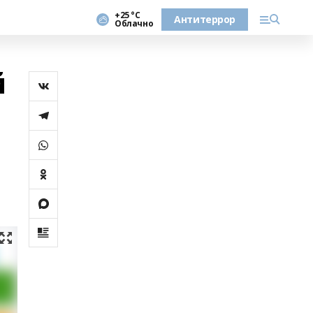
+25 °С
Антитеррор
Облачно
й