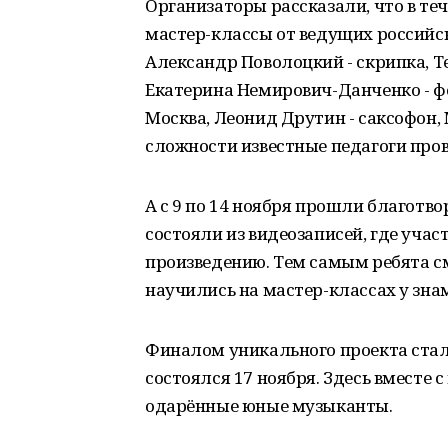
Организаторы рассказали, что в те
мастер-классы от ведущих российск
Александр Поволоцкий - скрипка, Те
Екатерина Немирович-Данченко - фор
Москва, Леонид Друтин - саксофон, 
сложности известные педагоги пров
А с 9 по 14 ноября прошли благотв
состояли из видеозаписей, где уча
произведению. Тем самым ребята с
научились на мастер-классах у зна
Финалом уникального проекта стал
состоялся 17 ноября. Здесь вместе
одарённые юные музыканты.