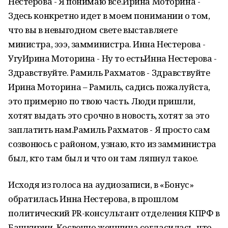
Нестерова - Я понимаю все.Ирина Моторина -
Здесь конкретно идет в моем понимании о том,
что вы в невыгодном свете выставляете
министра, эээ, замминистра. Инна Нестерова -
УгуИрина Моторина - Ну то естьИнна Нестерова -
Здравствуйте. Рамиль Рахматов - Здравствуйте
Ирина Моторина – Рамиль, садись пожалуйста,
это примерно по твою часть. Люди пришли,
хотят выдать это срочно в новость, хотят за это
заплатить нам.Рамиль Рахматов - Я просто сам
созвонюсь с районом, узнаю, кто из замминистра
был, кто там был и что он там ляпнул такое.
Исходя из голоса на аудиозаписи, в «Бонус»
обратилась Инна Нестерова, в прошлом
политический PR-консультант отделения КПРФ в
Башкирии. Косвенно женщина согласилась, что