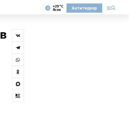
+29 °С
Антитеррор
Ясно
 в