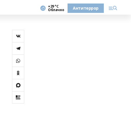
+29 °С
Антитеррор
Облачно