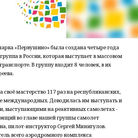
арка «Первушино» была создана четыре года
 группа в России, которая выступает в массовом
ранспорте. В группу входит 8 человек, в их
еева.
 своё мастерство 117 раз на республиканских,
е международных. Доводилась им выступать и
и, выступающими на реактивных самолетах -
Стоящий во главе нашей группы самолет
на, пилот-инструктор Сергей Минигулов.
атель всего аэродромного комплекса