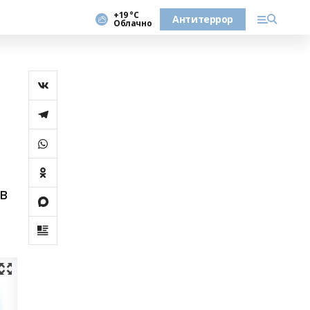
+19 °С
Антитеррор
Облачно
в