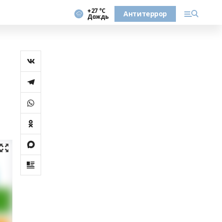
+27 °С
Антитеррор
Дождь