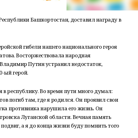
Республики Башкортостан, доставил награду в
геройской гибели нашего национального героя
това. Восторжествовала народная
 Владимир Путин устранил недостаток,
0-ый герой.
я в республику. Во время пути много думал:
 погиб там, где я родился. Он проявил свои
рука противника нарушила его жизнь. Он
тровска Луганской области. Вечная память
 подвиг, а я до конца жизни буду помнить того