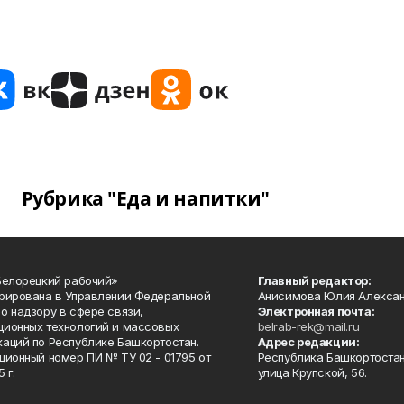
Рубрика "Еда и напитки"
Белорецкий рабочий»
Главный редактор:
рирована в Управлении Федеральной
Анисимова Юлия Алекса
о надзору в сфере связи,
Электронная почта:
ионных технологий и массовых
belrab-rek@mail.ru
аций по Республике Башкортостан.
Адрес редакции:
ционный номер ПИ № ТУ 02 - 01795 от
Республика Башкортостан
 г.
улица Крупской, 56.