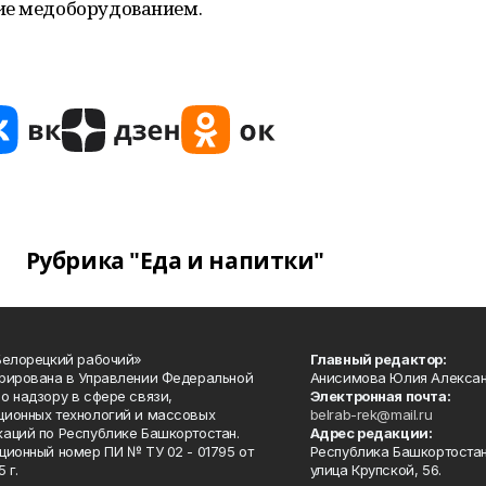
ие медоборудованием.
Рубрика "Еда и напитки"
Белорецкий рабочий»
Главный редактор:
рирована в Управлении Федеральной
Анисимова Юлия Алекса
о надзору в сфере связи,
Электронная почта:
ионных технологий и массовых
belrab-rek@mail.ru
аций по Республике Башкортостан.
Адрес редакции:
ционный номер ПИ № ТУ 02 - 01795 от
Республика Башкортостан
 г.
улица Крупской, 56.