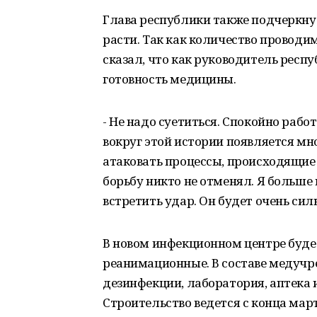
Глава республики также подчеркну
расти. Так как количество проводи
сказал, что как руководитель респу
готовность медицины.
- Не надо суетиться. Спокойно рабо
вокруг этой истории появляется м
атаковать процессы, происходящие 
борьбу никто не отменял. Я больше
встретить удар. Он будет очень си
В новом инфекционном центре будет 
реанимационные. В составе медучр
дезинфекции, лаборатория, аптека
Строительство ведется с конца март