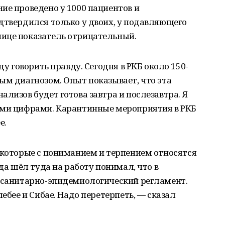
ие проведено у 1000 пациентов и
дтвердился только у двоих, у подавляющего
ице показатель отрицательный.
ду говорить правду. Сегодня в РКБ около 150-
ым диагнозом. Опыт показывает, что эта
лизов будет готова завтра и послезавтра. Я
ими цифрами. Карантинные мероприятия в РКБ
е.
 которые с пониманием и терпением относятся
гда шёл туда на работу понимал, что в
т санитарно-эпидемиологический регламент.
лебее и Сибае. Надо перетерпеть, — сказал