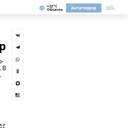
+22 °С
Антитеррор
Облачно
р
о-
 В
.