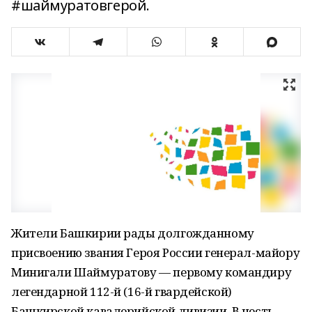
#шаймуратовгерой.
Жители Башкирии рады долгожданному
присвоению звания Героя России генерал-майору
Минигали Шаймуратову — первому командиру
легендарной 112-й (16-й гвардейской)
Башкирской кавалерийской дивизии. В честь