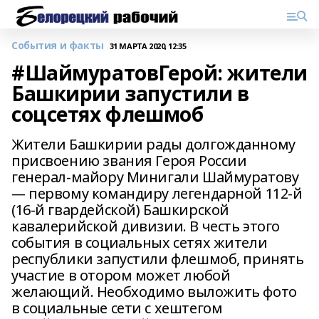
События и факты
31 МАРТА 2020, 12:35
#ШаймуратовГерой: жители
Башкирии запустили в
соцсетях флешмоб
Жители Башкирии рады долгожданному
присвоению звания Героя России
генерал-майору Минигали Шаймуратову
— первому командиру легендарной 112-й
(16-й гвардейской) Башкирской
кавалерийской дивизии. В честь этого
события в социальных сетях жители
республики запустили флешмоб, принять
участие в отором может любой
желающий. Необходимо выложить фото
в социальные сети с хештегом