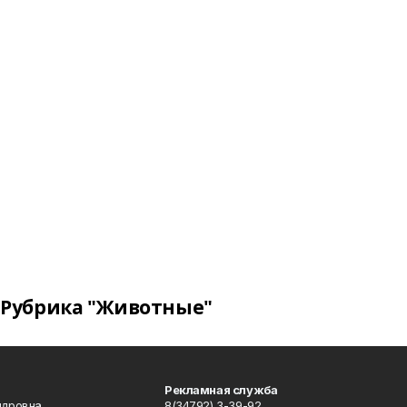
Рубрика "Животные"
Рекламная служба
ндровна
8(34792) 3-39-92