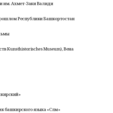
и им. Ахмет-Заки Валиди
прошлом Республики Башкортостан
льмы
тв Kunsthistorisches Museum), Вена
шкирский»
 башкирского языка «Сәләм»