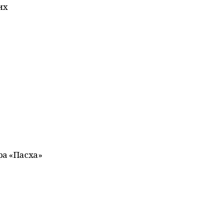
их
ра «Пасха»