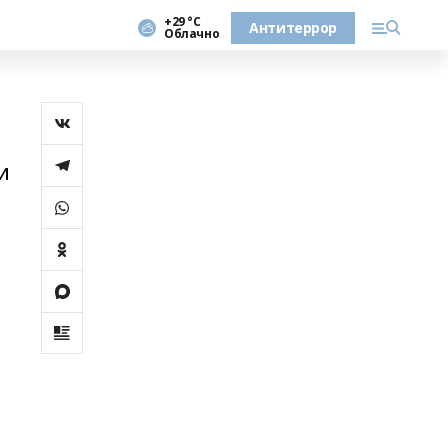
+29 °С
Антитеррор
Облачно
и