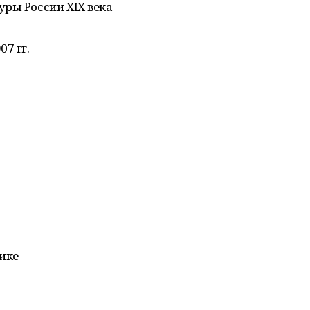
ры России XIX века
7 гг.
ике