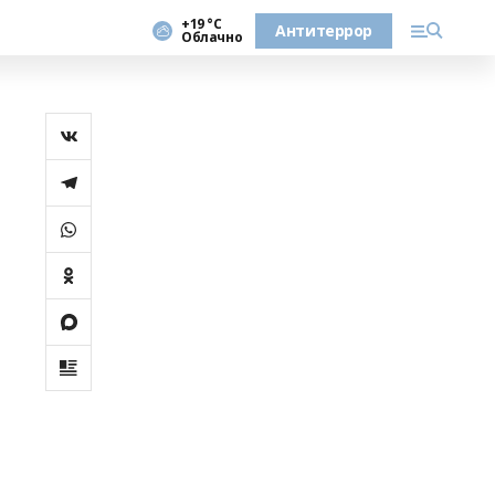
+19 °С
Антитеррор
Облачно