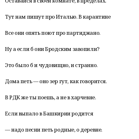
Оставайся в своей комнате, в пределах.
Тут нам пишут про Италью. В карантине
Все они опять поют про партиджано.
Ну а если б они Бродским завопили?
Это было б и чудовищно, и странно.
Дома петь — оно зер гут, как говорится.
В РДК же ты поешь, а не в харчевне.
Если выпало в Башкирии родится
— надо песни петь родные, о деревне.