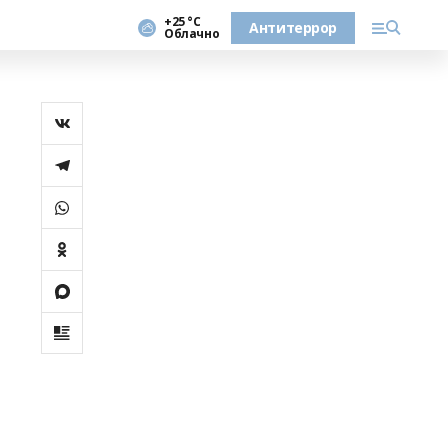
+25 °С
Антитеррор
Облачно