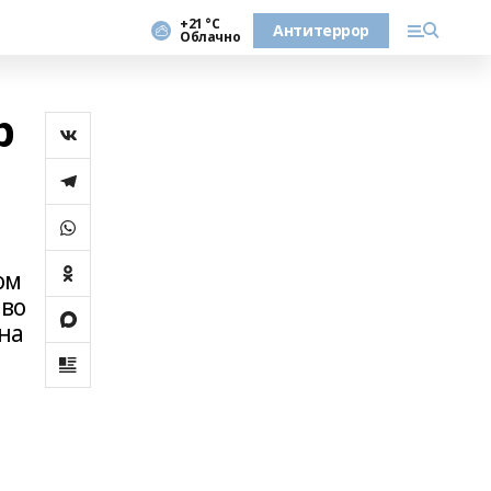
+21 °С
Антитеррор
Облачно
р
ом
тво
на