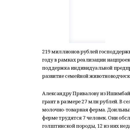
219 миллионов рублей господдер
году в рамках реализации нацпрое
поддержка индивидуальной предпр
развитие семейной животноводческ
Александру Привалову из Ишимбай
грант в размере 27 млн рублей. В с
молочно-товарная ферма. Доильный 
ферме трудятся 7 человек. Они обс
голштинской породы, 12 из них нед