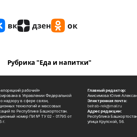
Рубрика "Еда и напитки"
Белорецкий рабочий»
Главный редактор:
рирована в Управлении Федеральной
Анисимова Юлия Алекса
о надзору в сфере связи,
Электронная почта:
ионных технологий и массовых
belrab-rek@mail.ru
аций по Республике Башкортостан.
Адрес редакции:
ционный номер ПИ № ТУ 02 - 01795 от
Республика Башкортостан
 г.
улица Крупской, 56.