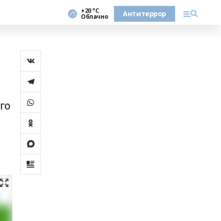
+20 °С
Антитеррор
Облачно
го